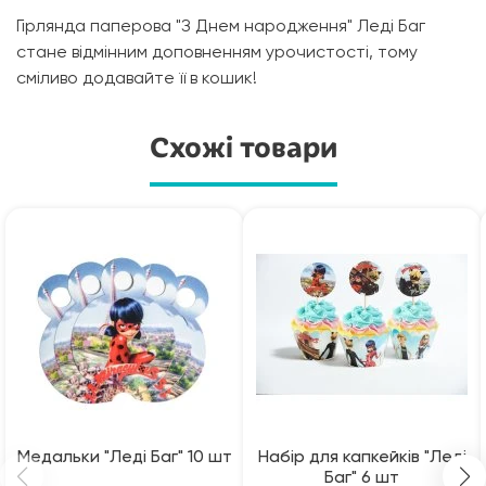
Гірлянда паперова "З Днем народження" Леді Баг
стане відмінним доповненням урочистості, тому
сміливо додавайте її в кошик!
Схожі товари
Медальки "Леді Баг" 10 шт
Набір для капкейків "Леді
Баг" 6 шт