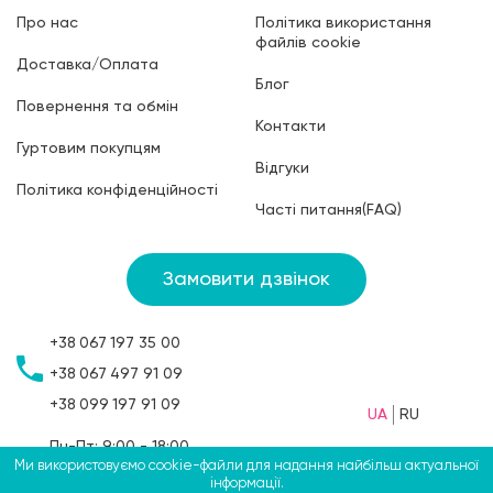
Про нас
Політика використання
файлів cookie
Доставка/Оплата
Блог
Повернення та обмін
Контакти
Гуртовим покупцям
Відгуки
Політика конфіденційності
Часті питання(FAQ)
Замовити дзвінок
+38
067
197 35 00
+38
067
497 91 09
+38
099
197 91 09
UA
RU
Пн-Пт: 9:00 - 18:00
Ми використовуємо cookie-файли для надання найбільш актуальної
Сб: 9:00 - 15:00
інформації.
Нд: вихідний