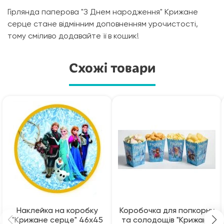
Гірлянда паперова "З Днем народження" Крижане
серце стане відмінним доповненням урочистості,
тому сміливо додавайте її в кошик!
Схожі товари
Наклейка на коробку
Коробочка для попкорну
"Крижане серце" 46х45
та солодощів "Крижане