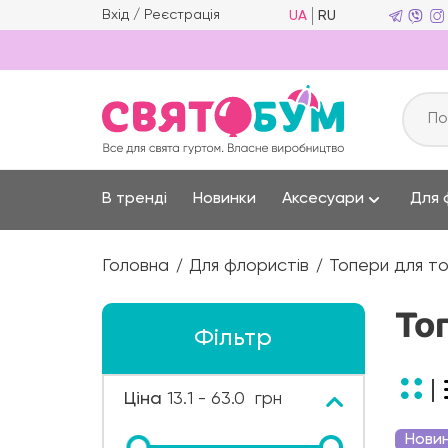
Вхід
/
Реєстрація
UA
RU
В тренді
Новинки
Аксесуари
Для 
Головна
Для флористів
Топери для то
То
Фільтр
Ціна
13.1
-
63.0
грн
Нови