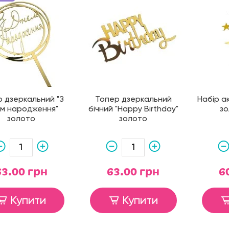
 дзеркальний "З
Топер дзеркальний
Набір а
м народження"
бічний "Happy Birthday"
зо
золото
золото
63.00 грн
63.00 грн
6
Купити
Купити