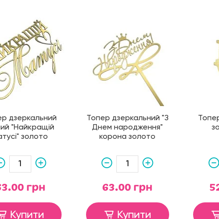
ер дзеркальний
Топер дзеркальний "З
Топер
ний "Найкращій
Днем народження"
з
атусі" золото
корона золото
63.00 грн
63.00 грн
5
Купити
Купити