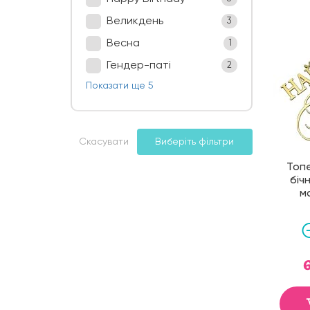
Великдень
3
Весна
1
Гендер-паті
2
Показати ще 5
Скасувати
Виберіть фільтри
Топ
біч
м