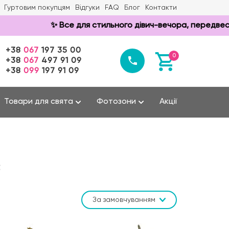
Гуртовим покупцям
Відгуки
FAQ
Блог
Контакти
✨ Все для стильного дівич-вечора, передвесільної т
+38
067
197 35 00
0
+38
067
497 91 09
+38
099
197 91 09
Товари для свята
Фотозони
Акції
в
За замовчуванням