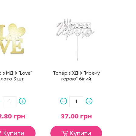
 з МДФ "Love"
Топер з ХДФ "Моєму
олото 3 шт
герою" білий
2.80 грн
37.00 грн
Купити
Купити