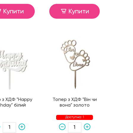
Купити
Купити
 з ХДФ "Happy
Топер з ХДФ "Він чи
thday" білий
вона" золото
Доступно: 1