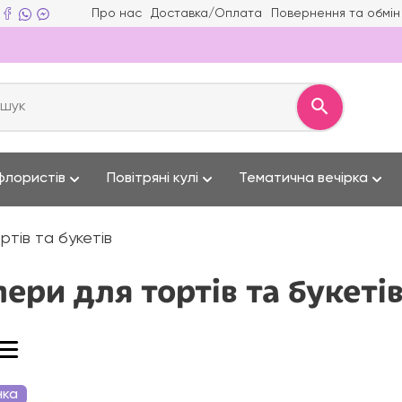
Про нас
Доставка/Оплата
Повернення та обмін
флористів
Повітряні кулі
Тематична вечірка
ртів та букетів
пери для тортів та букеті
нка