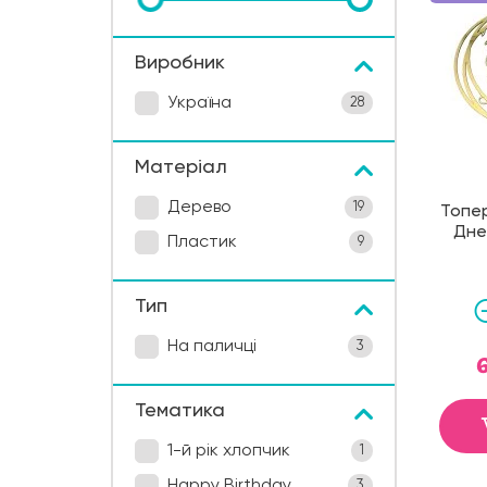
Виробник
Україна
28
Матеріал
Дерево
19
Топер
Дне
Пластик
9
Тип
На паличці
3
Тематика
1-й рік хлопчик
1
Happy Birthday
3