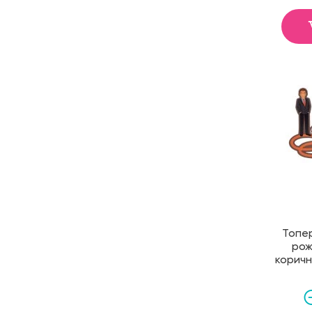
Топер
рож
коричн