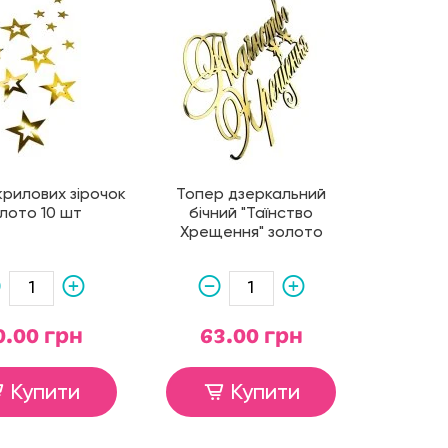
крилових зірочок
Топер дзеркальний
лото 10 шт
бічний "Таїнство
Хрещення" золото
0.00 грн
63.00 грн
Купити
Купити