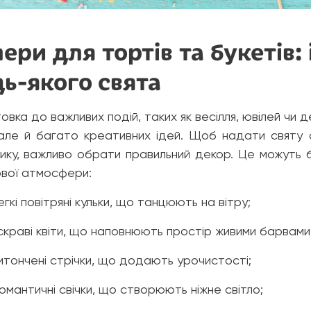
ери для тортів та букетів
ь-якого свята
овка до важливих подій, таких як весілля, ювілей чи
 але й багато креативних ідей. Щоб надати святу 
ику, важливо обрати правильний декор. Це можуть 
ової атмосфери:
егкі повітряні кульки, що танцюють на вітру;
скраві квіти, що наповнюють простір живими барвами
итончені стрічки, що додають урочистості;
омантичні свічки, що створюють ніжне світло;