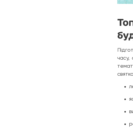
Топ
буд
Підгот
часу,
темат
святк
л
я
в
р