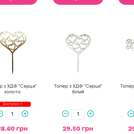
р з ХДФ "Серця"
Топер з ХДФ "Серця"
Топер
золото
білий
Доступно: 1
28.60 грн
29.50 грн
2