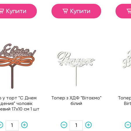
Купити
Купити
 у торт "С Днем
Топер з ХДФ "Вітаємо"
Топер
дения" чоловік
білий
Bir
евий 17х10 см 1 шт