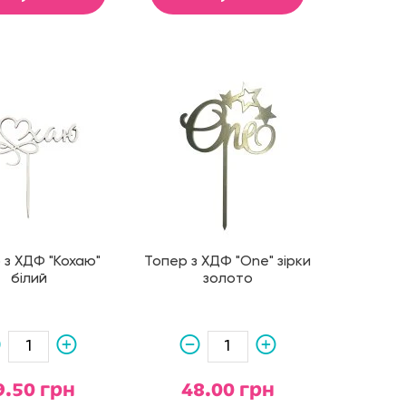
 з ХДФ "Кохаю"
Топер з ХДФ "One" зірки
білий
золото
9.50 грн
48.00 грн