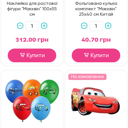
Наклейка для ростової
Фольгована кулька
фігури "Макквін" 100х55
комплект "Макквін"
см
25х40 см Китай
312.00 грн
40.70 грн
Купити
Купити
На замовлення