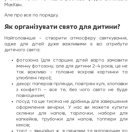
МакКвін.
Але про все по порядку.
Як організувати свято для дитини?
Найголовніше - створити атмосферу святкування,
адже для дітей дуже важливими є всі атрибути
дитячого свята:
фотозона (для старших дітей варто замовити
іменну фотозону, але для дитини 2-4 років, це не
так важливо - головне яскраві картинки та
улюблені герої);
декор: паперові гірлянди, повітряні кулі, хлопавки
з конфетті – все те, без чого свято не буде
повноцінним;
посуд та ще тисяча не дрібниць для завершення
оформлення вечірки. У нас ви можете купити
склянки для напоїв, тарілочки, набори для
капкейків, трубочки для напоїв, топпери для
кексів;
торт – звичайно ж, зі свічками та відповідним до