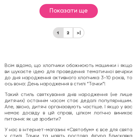
Показати ще
1
2
>|
Всім відомо, що хлопчики обожнюють машинки і якщо
ви шукаєте ідею для проведення тематичної вечірки
до дня народження активного хлопчика 3-10 років, то
ось вона: День народження в стилі “Тачки”!
Такий стиль святкування днів народження (не лише
дитячих) останнім часом стає дедалі популярнішим.
Але, звісно, ​​дитячі організовують частіше. І якщо у вас
немає досвіду в цій справі, цілком логічно виникає
питання: як це зробити?
У нас в інтернет-магазині «Святобум» є все для свята
у стилі Тачки та навіть ростова фігура Блискавка