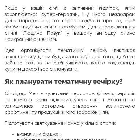
Якщо у вашій сім’ї є активний підліток, який
захоплюється супер-героями, і у нього незабаром
день народження, то варто подбати про те, щоб
зробити дитяче свято незабутнім. День народження у
стилі “Людина Павук” у вашому випадку стане
найкращим рішенням.
Ідея організувати тематичну вечірку викликає
захоплення у дітей будь-якого віку і для того, щоб все
вийшло так, як ви собі уявляєте, варто заздалегідь
купити декор і все спланувати.
Як планувати тематичну вечірку?
Спайдер Мен - культовий персонаж фільмів, серіалів
та коміксів, який підкорив увесь світ, і Україна не
залишилася осторонь створення величезного
асортименту продукції з його зображенням.
Підготувати святкування можна у кілька етапів:
визначити бюджет;