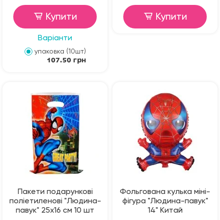
Купити
Купити
Варіанти
упаковка (10шт)
107.50 грн
Пакети подарункові
Фольгована кулька міні-
поліетиленові "Людина-
фігура "Людина-павук"
павук" 25х16 см 10 шт
14" Китай