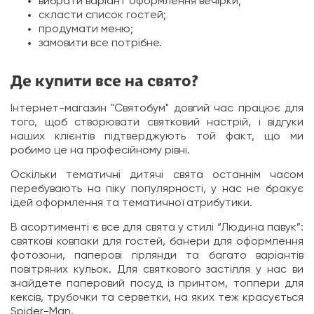
вибрати варіант оформлення вечірки;
скласти список гостей;
продумати меню;
замовити все потрібне.
Де купити все на свято?
Інтернет-магазин "Святобум" довгий час працює для
того, щоб створювати святковий настрій, і відгуки
наших клієнтів підтверджують той факт, що ми
робимо це на професійному рівні.
Оскільки тематичні дитячі свята останнім часом
перебувають на піку популярності, у нас не бракує
ідей оформлення та тематичної атрибутики.
В асортименті є все для свята у стилі “Людина павук”:
святкові ковпаки для гостей, банери для оформлення
фотозони, паперові гірлянди та багато варіантів
повітряних кульок. Для святкового застілля у нас ви
знайдете паперовий посуд із принтом, топпери для
кексів, трубочки та серветки, на яких теж красується
Spider-Man.