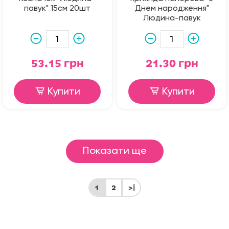
павук" 15см 20шт
Днем народження"
Людина-павук
53.15 грн
21.30 грн
Купити
Купити
Показати ще
1
2
>|