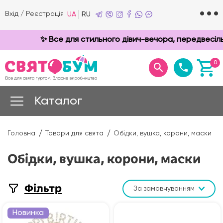
Вхід
/
Реєстрація
UA
RU
✨ Все для стильного дівич-вечора, передвесільно
0
Каталог
Головна
Товари для свята
Обідки, вушка, корони, маски
Обідки, вушка, корони, маски
Фільтр
За замовчуванням
Новинка