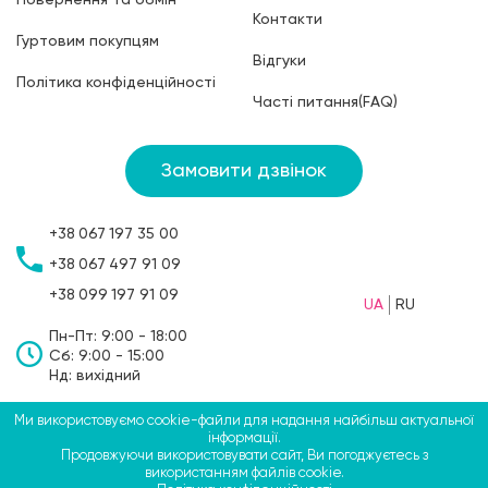
Повернення та обмін
Контакти
Гуртовим покупцям
Відгуки
Політика конфіденційності
Часті питання(FAQ)
Замовити дзвінок
+38
067
197 35 00
+38
067
497 91 09
+38
099
197 91 09
UA
RU
Пн-Пт: 9:00 - 18:00
Сб: 9:00 - 15:00
Нд: вихідний
Ми використовуємо cookie-файли для надання найбільш актуальної
©2009-2026 ТМ СВЯТОБУМ, ФОП Больбін Павло
інформації.
Продовжуючи використовувати сайт, Ви погоджуєтесь з
Анатолійович
використанням файлів cookie.