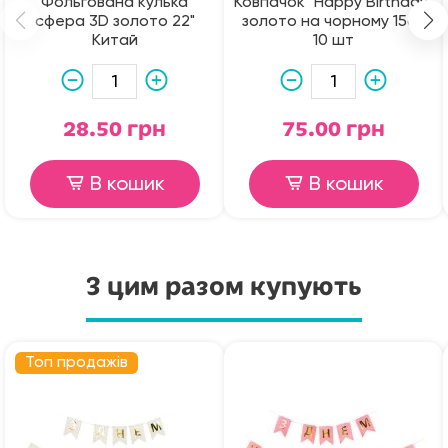
Фольгована кулька
Ковпачок "Happy Birthday"
сфера 3D золото 22"
золото на чорному 15см
Китай
10 шт
28.50 грн
75.00 грн
В кошик
В кошик
З цим разом купують
Топ продажів