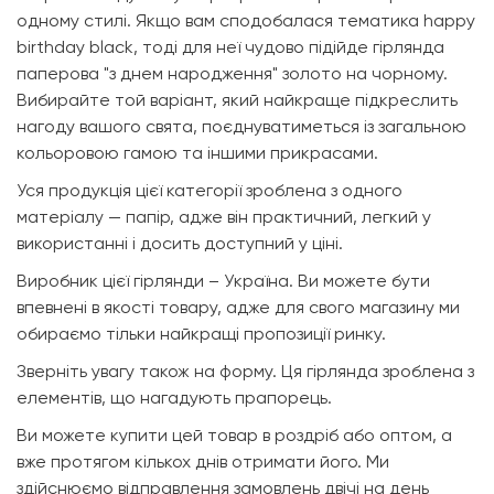
одному стилі. Якщо вам сподобалася тематика happy
birthday black, тоді для неї чудово підійде гірлянда
паперова "з днем народження" золото на чорному.
Вибирайте той варіант, який найкраще підкреслить
нагоду вашого свята, поєднуватиметься із загальною
кольоровою гамою та іншими прикрасами.
Уся продукція цієї категорії зроблена з одного
матеріалу — папір, адже він практичний, легкий у
використанні і досить доступний у ціні.
Виробник цієї гірлянди – Україна. Ви можете бути
впевнені в якості товару, адже для свого магазину ми
обираємо тільки найкращі пропозиції ринку.
Зверніть увагу також на форму. Ця гірлянда зроблена з
елементів, що нагадують прапорець.
Ви можете купити цей товар в роздріб або оптом, а
вже протягом кількох днів отримати його. Ми
здійснюємо відправлення замовлень двічі на день