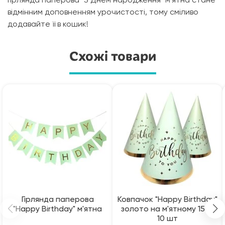
Гірлянда паперова "З Днем народження" м'ятна стане
відмінним доповненням урочистості, тому сміливо
додавайте її в кошик!
Схожі товари
Гірлянда паперова
Ковпачок "Happy Birthday"
"Happy Birthday" м'ятна
золото на м'ятному 15см
10 шт