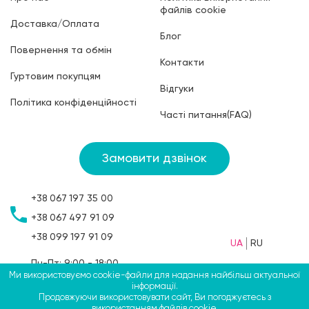
файлів cookie
Доставка/Оплата
Блог
Повернення та обмін
Контакти
Гуртовим покупцям
Відгуки
Політика конфіденційності
Часті питання(FAQ)
Замовити дзвінок
+38
067
197 35 00
+38
067
497 91 09
+38
099
197 91 09
UA
RU
Пн-Пт: 9:00 - 18:00
Ми використовуємо cookie-файли для надання найбільш актуальної
Сб: 9:00 - 15:00
інформації.
Нд: вихідний
Продовжуючи використовувати сайт, Ви погоджуєтесь з
використанням файлів cookie.