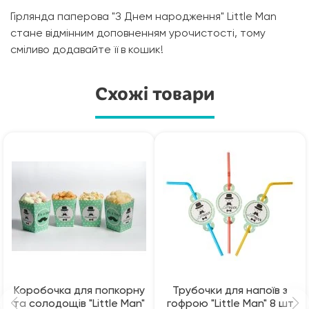
Гірлянда паперова "З Днем народження" Little Man
стане відмінним доповненням урочистості, тому
сміливо додавайте її в кошик!
Схожі товари
Коробочка для попкорну
Трубочки для напоїв з
та солодощів "Little Man"
гофрою "Little Man" 8 шт