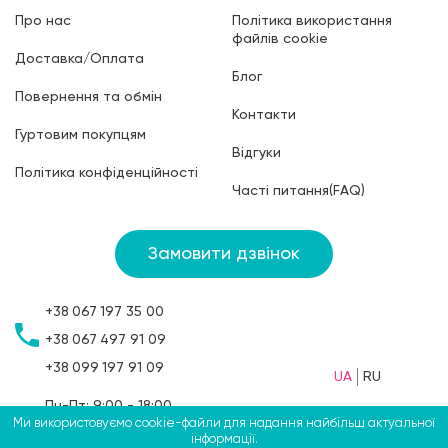
Про нас
Політика використання
файлів cookie
Доставка/Оплата
Блог
Повернення та обмін
Контакти
Гуртовим покупцям
Відгуки
Політика конфіденційності
Часті питання(FAQ)
Замовити дзвінок
+38
067
197 35 00
+38
067
497 91 09
+38
099
197 91 09
UA
RU
Пн-Пт: 9:00 - 18:00
Ми використовуємо cookie-файли для надання найбільш актуальної
Сб: 9:00 - 15:00
інформації.
Нд: вихідний