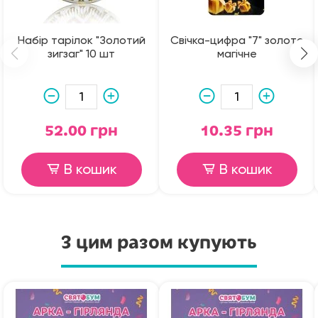
Набір тарілок "Золотий
Свічка-цифра "7" золото
зигзаг" 10 шт
магічне
52.00 грн
10.35 грн
В кошик
В кошик
З цим разом купують