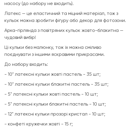
насосу (до набору не входить).
Латекс — це еластичний та міцний матеріал, тож з
кульок можна зробити фігуру або декор для фотозони.
Арка-гірлянда з повітряних кульок жовто-блакитна —
чудовий вибір!
Ці кульки без малюнку, тож їх можна сміливо
поєднувати з іншими яскравими прикрасами.
До набору входить:
- 10" латексні кульки жовті пастель - 35 шт;
- 10" латексні кульки блакитні пастель - 35 шт;
- 5" латексні кульки жовті пастель - 10 шт;
- 5" латексні кульки блакитні пастель - 10 шт;
- 12" латексні кульки прозорі кристал - 10 шт;
- конфеті кружечки жовті - 15 г;