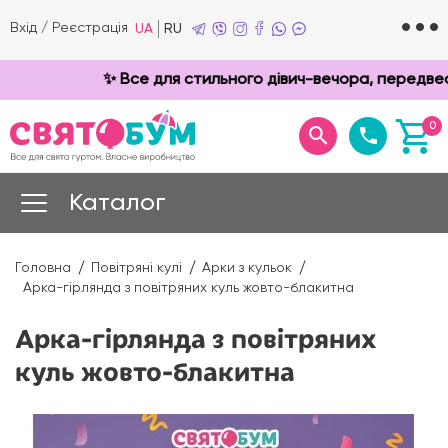
Вхід
/
Реєстрація
UA
RU
✨ Все для стильного дівич-вечора, передвесіл
0
Каталог
Головна
Повітряні кулі
Арки з кульок
Арка-гірлянда з повітряних куль жовто-блакитна
Арка-гірлянда з повітряних
куль жовто-блакитна