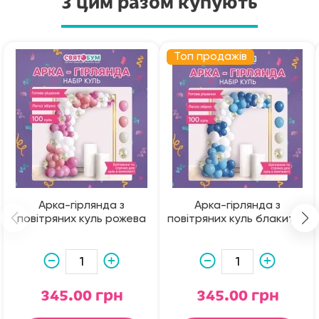
З цим разом купують
Топ продажів
Арка-гірлянда з
Арка-гірлянда з
повітряних куль рожева
повітряних куль блакитна
345.00 грн
345.00 грн