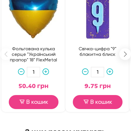
Фольгована кулька
Свічка-цифра "9"
серце "Український
блакитна блиск
прапор" 18" FlexMetal
50.40 грн
9.75 грн
В кошик
В кошик