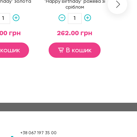
thday" золота
"Happy Birthday" рожева зі
"З Днем
сріблом
што
00 грн
262.00 грн
37
 кошик
В кошик
+38
067
197 35 00