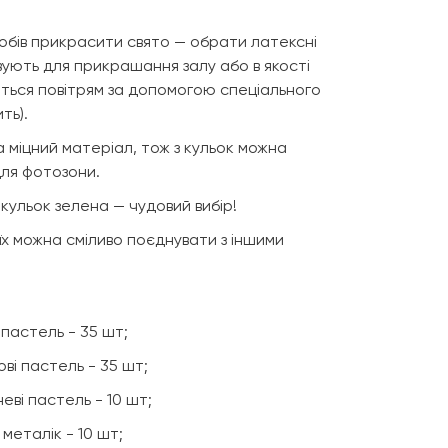
обів прикрасити свято — обрати латексні
вують для прикрашання залу або в якості
ться повітрям за допомогою спеціального
ть).
 міцний матеріал, тож з кульок можна
для фотозони.
 кульок зелена — чудовий вибір!
 їх можна сміливо поєднувати з іншими
і пастель - 35 шт;
ові пастель - 35 шт;
неві пастель - 10 шт;
 металік - 10 шт;