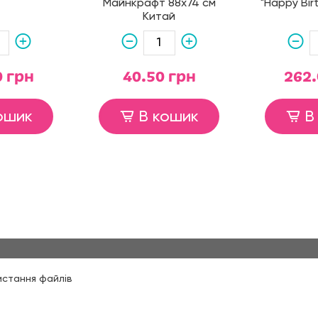
Майнкрафт 88х74 см
"Happy Bir
Китай
0 грн
40.50 грн
262.
ошик
В кошик
В
истання файлів