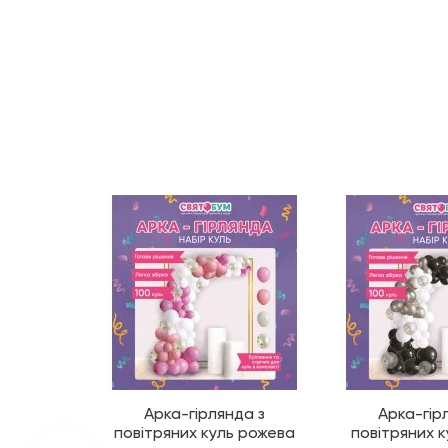
Арка-гірлянда з
Арка-гір
повітряних куль рожева
повітряних к