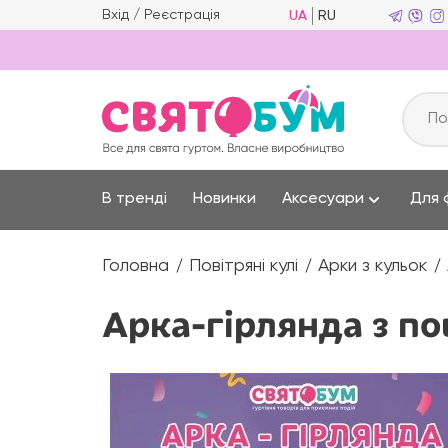
Вхід
/
Реєстрація
UA
RU
В тренді
Новинки
Аксесуари
Для 
Головна
Повітряні кулі
Арки з кульок
Арка-гірлянда з по