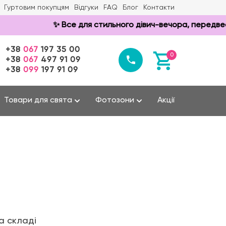
Гуртовим покупцям
Відгуки
FAQ
Блог
Контакти
✨ Все для стильного дівич-вечора, передвесільн
+38
067
197 35 00
0
+38
067
497 91 09
+38
099
197 91 09
Товари для свята
Фотозони
Акції
а складі