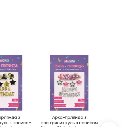
Топ про
ірлянда з
Арка-гірлянда з
Арк
куль з написом
повітряних куль з написом
повітрян