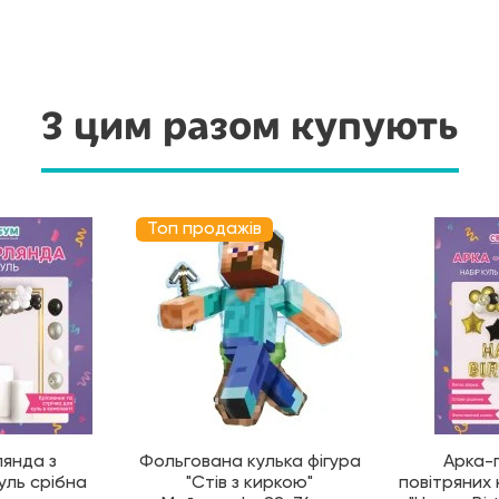
З цим разом купують
Топ продажів
лянда з
Фольгована кулька фігура
Арка-г
уль срібна
"Стів з киркою"
повітряних 