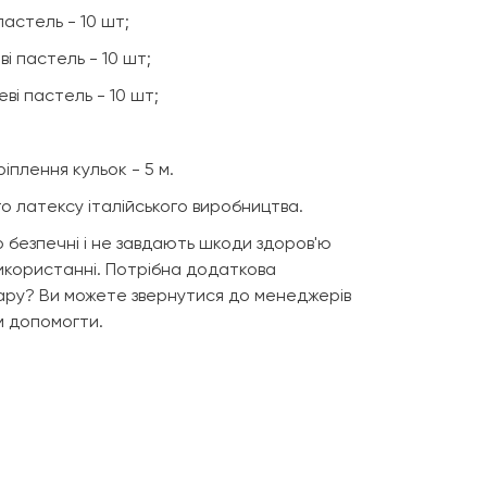
пастель - 10 шт;
ві пастель - 10 шт;
еві пастель - 10 шт;
іплення кульок - 5 м.
ого латексу італійського виробництва.
 безпечні і не завдають шкоди здоров'ю
икористанні. Потрібна додаткова
ару? Ви можете звернутися до менеджерів
ам допомогти.