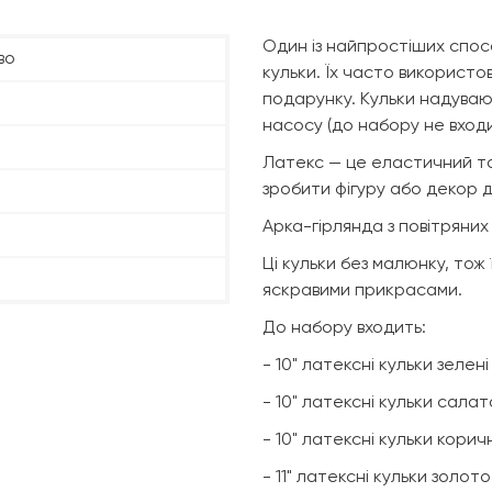
Один із найпростіших спос
во
кульки. Їх часто використо
подарунку. Кульки надуваю
насосу (до набору не входи
Латекс — це еластичний та
зробити фігуру або декор 
Арка-гірлянда з повітряних
Ці кульки без малюнку, тож
яскравими прикрасами.
До набору входить:
- 10" латексні кульки зелен
- 10" латексні кульки салат
- 10" латексні кульки корич
- 11" латексні кульки золото