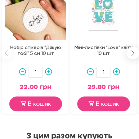
Набір стікерів "Дякую
Міні-листівки "Love" квіти
тобі" 5 см 10 шт
10 шт
22.00 грн
29.80 грн
В кошик
В кошик
З цим разом купують