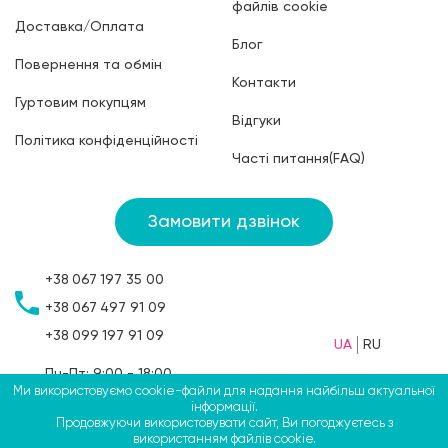
файлів cookie
Доставка/Оплата
Блог
Повернення та обмін
Контакти
Гуртовим покупцям
Відгуки
Політика конфіденційності
Часті питання(FAQ)
Замовити дзвінок
+38
067
197 35 00
+38
067
497 91 09
+38
099
197 91 09
UA
RU
Пн-Пт: 9:00 - 18:00
Ми використовуємо cookie-файли для надання найбільш актуальної
Сб: 9:00 - 15:00
інформації.
Нд: вихідний
Продовжуючи використовувати сайт, Ви погоджуєтесь з
використанням файлів cookie.