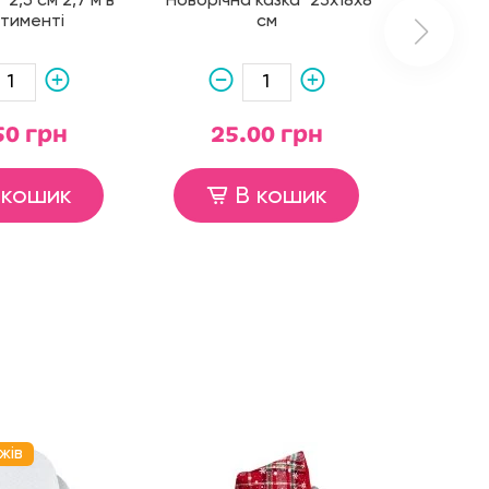
 2,5 см 2,7 м в
"Новорічна казка" 23х18х8
тименті
см
50 грн
25.00 грн
 кошик
В кошик
жів