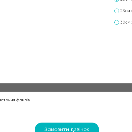
23см 
30см 
истання файлів
Замовити дзвінок