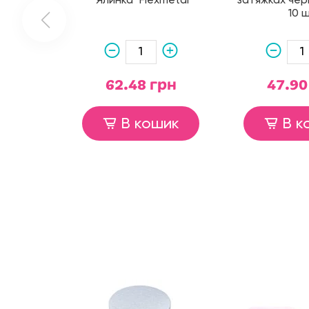
"Ялинка" Flexmetal
затяжках чер
10 
62.48 грн
47.90
В кошик
В к