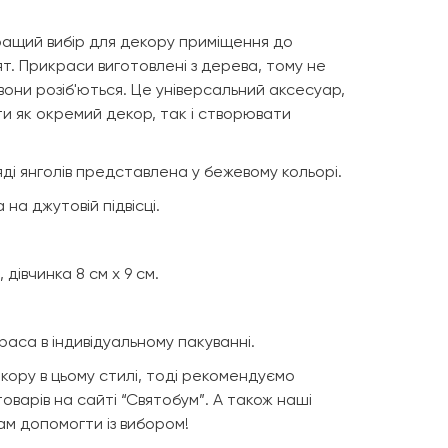
ращий вибір для декору приміщення до
вят. Прикраси виготовлені з дерева, тому не
они розіб'ються. Це універсальний аксесуар,
и як окремий декор, так і створювати
ді янголів представлена у бежевому кольорі.
 на джутовій підвісці.
, дівчинка 8 см х 9 см.
раса в індивідуальному пакуванні.
кору в цьому стилі, тоді рекомендуємо
оварів на сайті “Святобум”. А також наші
ам допомогти із вибором!