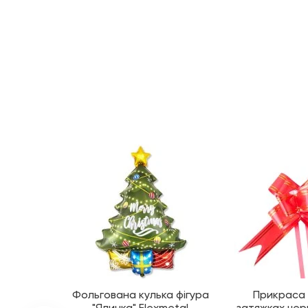
Фольгована кулька фігура
Прикраса 