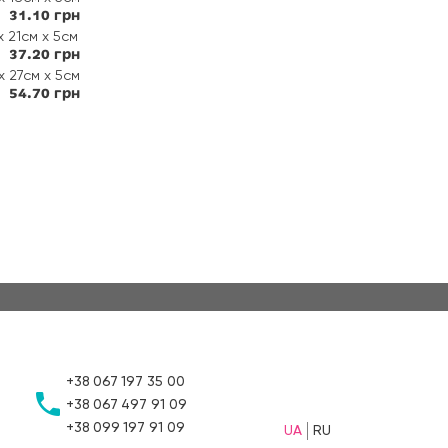
31.10 грн
х 21см х 5см
37.20 грн
х 27см х 5см
54.70 грн
+38
067
197 35 00
+38
067
497 91 09
+38
099
197 91 09
UA
RU