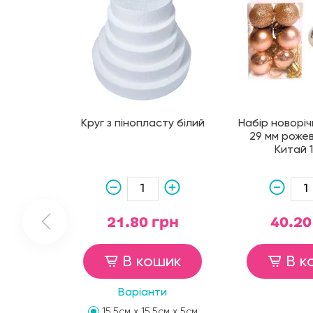
Круг з пінопласту білий
Набір новоріч
29 мм роже
Китай 
21.80 грн
40.20
В кошик
В к
Варіанти
15,5см х 15,5см х 5см