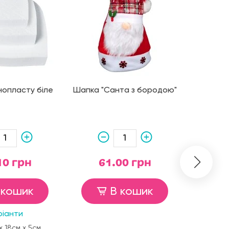
нопласту біле
Шапка "Санта з бородою"
Дерев
"Санта
10 грн
61.00 грн
1
 кошик
В кошик
ріанти
х 18см х 5см