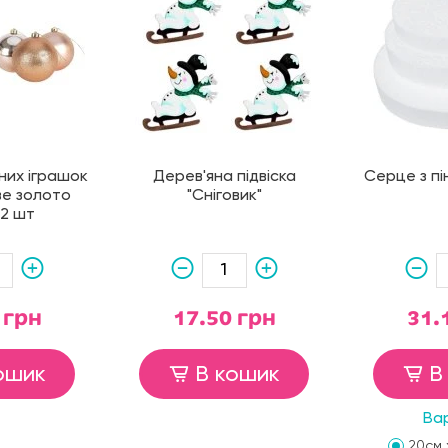
них іграшок
Дерев'яна підвіска
Серце з пі
ве золото
"Сніговик"
12 шт
 грн
17.50 грн
31.
ошик
В кошик
В
Ва
20см 