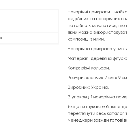
Новорічні прикраси - найк
різдв'яних та новорічних с
потрібно хвилюватися, що в
який можна використовуват
ік
композиції з ними.
Новорічна прикраса у вигля
Матеріал: дерев`яна фігурка
Колір: різні кольори.
Розміри: хлопчик 7 см х 9 см
Виробник: Україна.
В упаковці 1 новорічна прик
Якщо ви шукаєте більше де
переглянути весь каталог т
менеджери завжди готові в