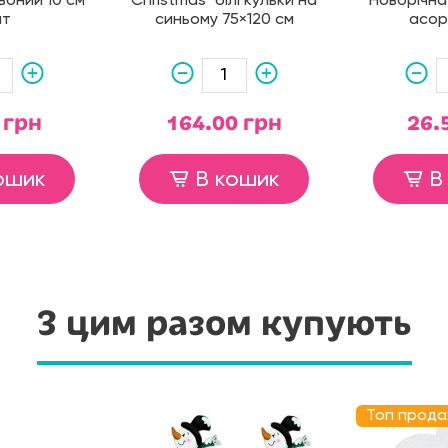
воний 10 см
Christmas" білі кульки на
"Новорічна"
шт
синьому 75×120 см
асор
 грн
164.00 грн
26.
ошик
В кошик
В
З цим разом купують
Топ прода