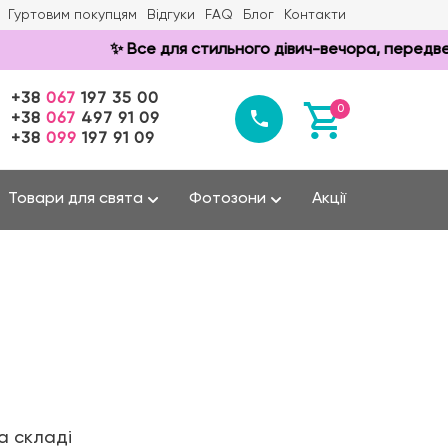
Гуртовим покупцям
Відгуки
FAQ
Блог
Контакти
✨ Все для стильного дівич-вечора, передвесіль
+38
067
197 35 00
0
+38
067
497 91 09
+38
099
197 91 09
Товари для свята
Фотозони
Акції
а складі