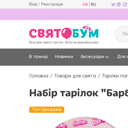
Вхід
/
Реєстрація
UA
RU
В тренді
Новинки
Аксесуари
Для 
Головна
Товари для свята
Тарілки па
Набір тарілок "Бар
Топ продажів