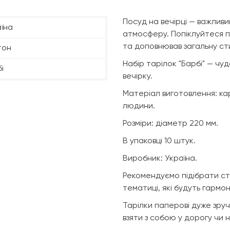
Посуд на вечірці — важлив
їна
атмосферу. Попіклуйтеся п
та доповнював загальну сти
тон
Набір тарілок "Барбі" — чу
і
вечірку.
Матеріал виготовлення: кар
людини.
Розміри: діаметр 220 мм.
В упаковці 10 штук.
Виробник: Україна.
Рекомендуємо підібрати ст
тематиці, які будуть гармо
Тарілки паперові дуже зручн
взяти з собою у дорогу чи 