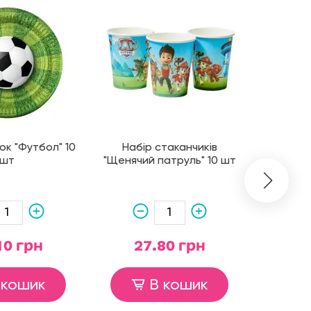
ок "Футбол" 10
Набір стаканчиків
Набі
шт
"Щенячий патруль" 10 шт
"Фу
10 грн
27.80 грн
2
 кошик
В кошик