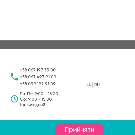
+38
067
197 35 00
+38
067
497 91 09
+38
099
197 91 09
UA
RU
Пн-Пт: 9:00 - 18:00
Сб: 9:00 - 15:00
Нд: вихідний
Прийняти
1а, Костопіль, Рівненська область, 35000, Україна