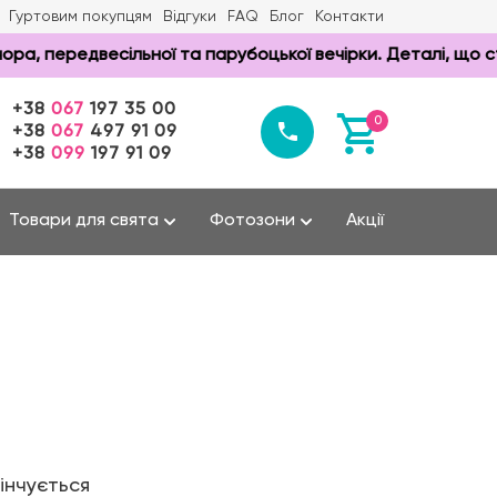
Гуртовим покупцям
Відгуки
FAQ
Блог
Контакти
 передвесільної та парубоцької вечірки. Деталі, що ст
+38
067
197 35 00
0
+38
067
497 91 09
+38
099
197 91 09
Товари для свята
Фотозони
Акції
інчується