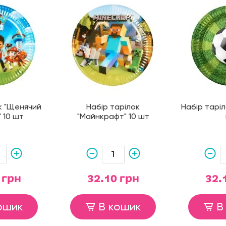
к "Щенячий
Набір тарілок
Набір таріл
 10 шт
"Майнкрафт" 10 шт
 грн
32.10 грн
32.
ошик
В кошик
В