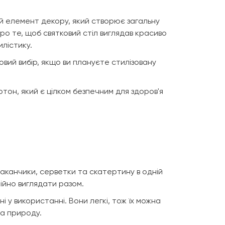
ий елемент декору, який створює загальну
ро те, щоб святковий стіл виглядав красиво
лістику.
довий вибір, якщо ви плануєте стилізовану
тон, який є цілком безпечним для здоров'я
аканчики, серветки та скатертину в одній
нійно виглядати разом.
і у використанні. Вони легкі, тож їх можна
на природу.