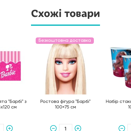
Схожі товари
Безкоштовна доставка
та "Барбі" з
Ростова фігура "Барбі"
Набір стака
х120 см
100×75 см
1