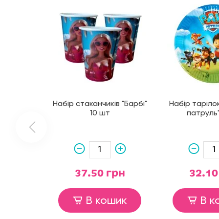
Набір стаканчиків "Барбі"
Набір таріло
10 шт
патруль"
37.50 грн
32.10
В кошик
В к