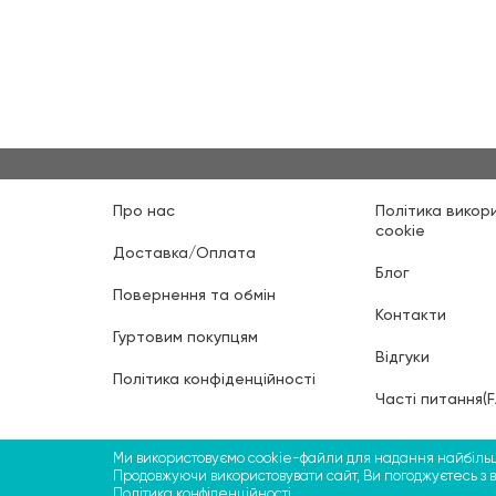
Про нас
Політика викор
cookie
Доставка/Оплата
Блог
Повернення та обмін
Контакти
Гуртовим покупцям
Відгуки
Політика конфіденційності
Часті питання(
Ми використовуємо cookie-файли для надання найбільш 
Продовжуючи використовувати сайт, Ви погоджуєтесь з 
©2009-2026 ТМ СВЯТОБУМ, ФОП Больбін Павло
Політика конфіденційності