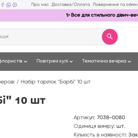
Про нас
Доставка/Оплата
Повернення та обмін
✨ Все для стильного дівич-вечора,
флористів
Повітряні кулі
Тематична вечірка
перові
Набір тарілок "Барбі" 10 шт
бі" 10 шт
Артикул:
7038-0080
Одиниця виміру:
шт.
Кількість в наявності:
Зак