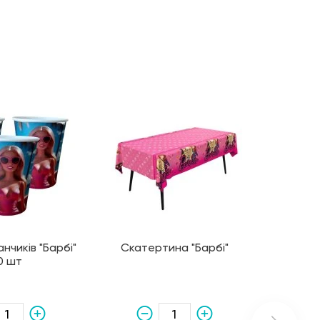
нчиків "Барбі"
Скатертина "Барбі"
0 шт