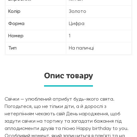
Колір
Золото
Форма
Цифра
Номер
1
Тип
На паличці
Опис товару
Свічки — улюблений атрибут будь-якого свята.
Погодьтеся, що не тільки діти, а й дорослі з
нетерпінням чекають свій День народження, щоб
задути свічки на тортику та загадати бажання під
аплодисменти друзів та пісню Happy birthday to you.
Особливий момент, який залишиться в пам'яті та на