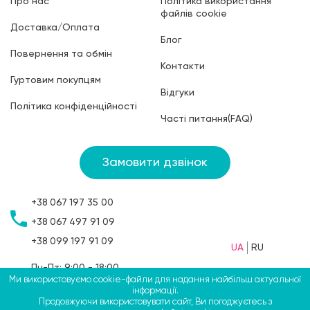
Про нас
Політика використання
файлів cookie
Доставка/Оплата
Блог
Повернення та обмін
Контакти
Гуртовим покупцям
Відгуки
Політика конфіденційності
Часті питання(FAQ)
Замовити дзвінок
+38
067
197 35 00
+38
067
497 91 09
+38
099
197 91 09
UA
RU
Пн-Пт: 9:00 - 18:00
Ми використовуємо cookie-файли для надання найбільш актуальної
Сб: 9:00 - 15:00
інформації.
Нд: вихідний
Продовжуючи використовувати сайт, Ви погоджуєтесь з