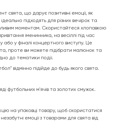
т свята, що дарує позитивні емоції, як
 ідеально підходять для різних вечірок та
бливим моментам. Скористайтеся хлопавкою
ривітання іменинника, на весіллі під час
у або у фіналі концертного виступу. Це
та, проте ви можете підібрати малюнок та
дно до тематики події.
ол" відмінно підійде до будь якого свята.
яді футбольних м'ячів та золотих смужок.
цію на упаковці товару, щоб скористатися
незабутні емоції з товарами для свята від