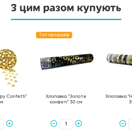
З цим разом купують
Топ продажів
py Confetti"
Хлопавка "Золоте
Хлопавка "H
см
конфеті" 30 см
3