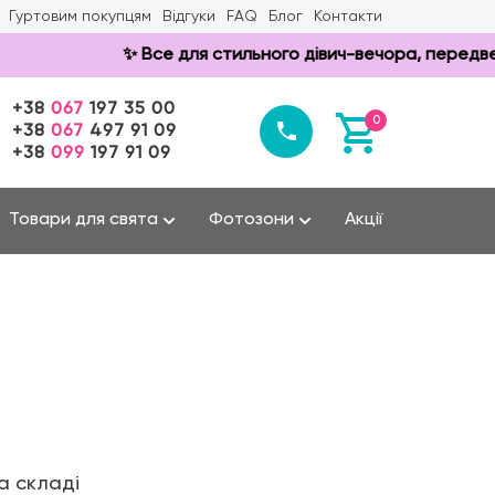
Гуртовим покупцям
Відгуки
FAQ
Блог
Контакти
✨ Все для стильного дівич-вечора, передвесіл
+38
067
197 35 00
0
+38
067
497 91 09
+38
099
197 91 09
Товари для свята
Фотозони
Акції
а складі