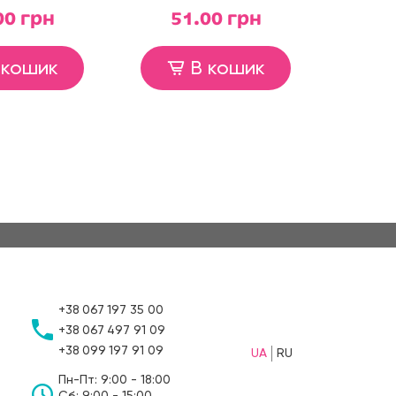
00 грн
51.00 грн
7
 кошик
В кошик
+38
067
197 35 00
+38
067
497 91 09
+38
099
197 91 09
UA
RU
Пн-Пт: 9:00 - 18:00