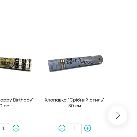
appy Birthday"
Хлопавка "Срібний стиль"
Хлопавк
0 см
30 см