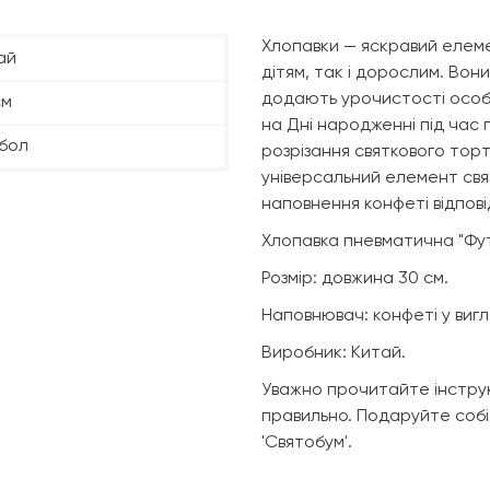
Хлопавки — яскравий елемен
ай
дітям, так і дорослим. Вони
додають урочистості осо
см
на Дні народженні під час п
бол
розрізання святкового торт
універсальний елемент свя
наповнення конфеті відпові
Хлопавка пневматична "Футб
Розмір: довжина 30 см.
Наповнювач: конфеті у вигл
Виробник: Китай.
Уважно прочитайте інструк
правильно. Подаруйте собі 
'Святобум'.