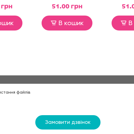
 грн
51.00 грн
51.
ошик
В кошик
В
истання файлів
Замовити дзвінок