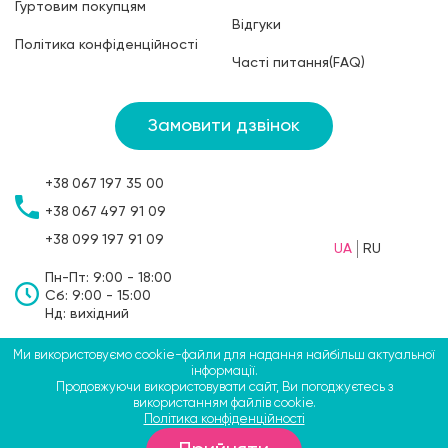
Гуртовим покупцям
Відгуки
Політика конфіденційності
Часті питання(FAQ)
Замовити дзвінок
+38
067
197 35 00
+38
067
497 91 09
+38
099
197 91 09
UA
RU
Пн-Пт: 9:00 - 18:00
Сб: 9:00 - 15:00
Нд: вихідний
Ми використовуємо cookie-файли для надання найбільш актуальної
©2009-2026 ТМ СВЯТОБУМ, ФОП Больбін Павло
інформації.
Продовжуючи використовувати сайт, Ви погоджуєтесь з
Анатолійович
використанням файлів cookie.
Політика конфіденційності
вул. Крип'якевича, 51а, Костопіль, Рівненська область,