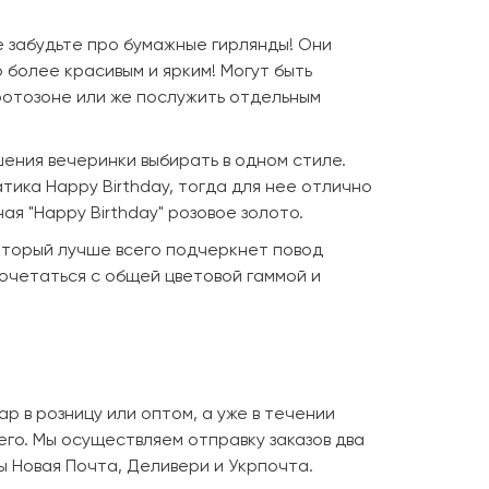
е забудьте про бумажные гирлянды! Они
более красивым и ярким! Могут быть
отозоне или же послужить отдельным
ения вечеринки выбирать в одном стиле.
тика Happy Birthday, тогда для нее отлично
я "Happy Birthday" розовое золото.
оторый лучше всего подчеркнет повод
сочетаться с общей цветовой гаммой и
ар в розницу или оптом, а уже в течении
его. Мы осуществляем отправку заказов два
ы Новая Почта, Деливери и Укрпочта.