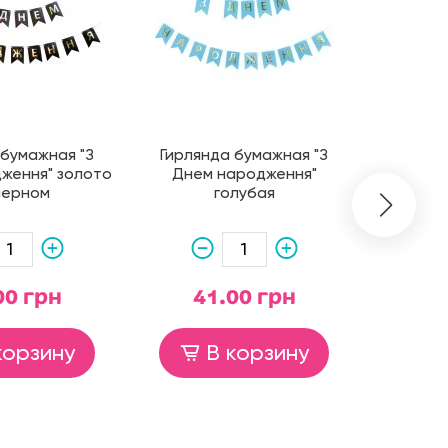
 бумажная "З
Гирлянда бумажная "З
Гирля
ження" золото
Днем народження"
"Happy B
черном
голубая
00 грн
41.00 грн
3
корзину
В корзину