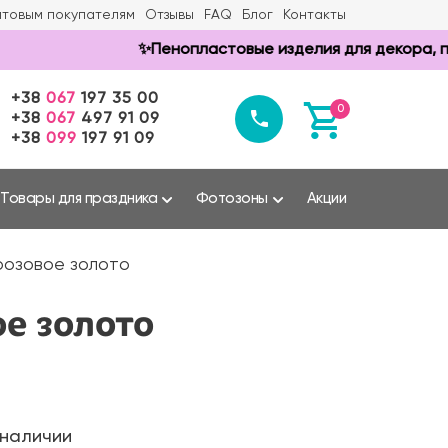
товым покупателям
Отзывы
FAQ
Блог
Контакты
✨Пенопластовые изделия для декора, прздни
+38
067
197 35 00
0
+38
067
497 91 09
+38
099
197 91 09
Товары для праздника
Фотозоны
Акции
 розовое золото
е золото
 наличии