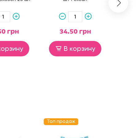
50 грн
34.50 грн
8
корзину
В корзину
Топ продаж