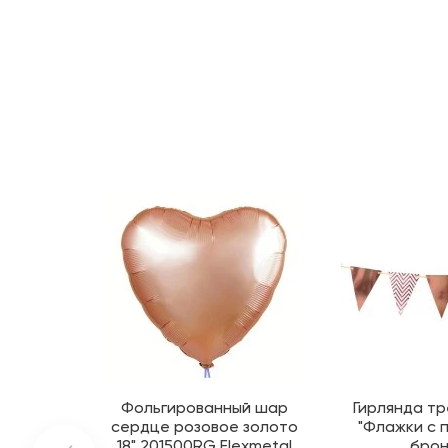
Фольгированный шар
Гирлянда тр
сердце розовое золото
"Флажки с 
18" 201500RG Flexmetal
брон