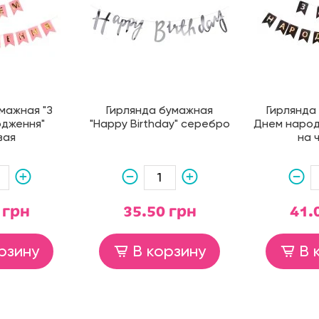
мажная "З
Гирлянда бумажная
Гирлянда
дження"
"Happy Birthday" серебро
Днем народ
вая
на 
 грн
35.50 грн
41.
рзину
В корзину
В 