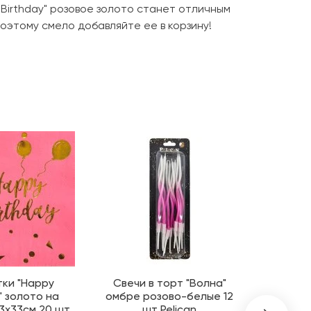
Birthday" розовое золото станет отличным
оэтому смело добавляйте ее в корзину!
ки "Happy
Свечи в торт "Волна"
Свеча 
" золото на
омбре розово-белые 12
розо
3х33см 20 шт
шт Pelican