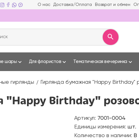
О нас
Доставка/Оплата
Возврат и обмен
Оп
ые шары
Для флористов
Тематическая вечеринка
ные гирлянды
Гирлянда бумажная "Happy Birthday"
 "Happy Birthday" розово
Артикул:
7001-0004
Единицы измерения:
шт.
Количество в наличии:
В