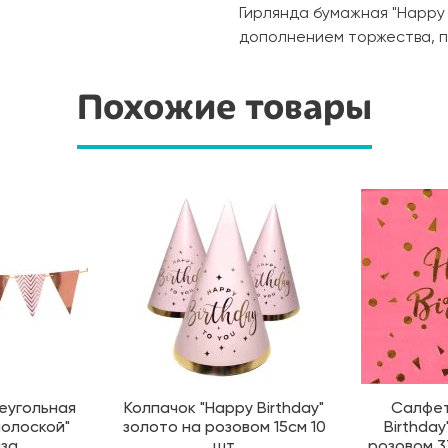
Гирлянда бумажная "Happy 
дополнением торжества, п
Похожие товары
еугольная
Колпачок "Happy Birthday"
Салфет
полоской"
золото на розовом 15см 10
Birthday
за
шт
розовом 3