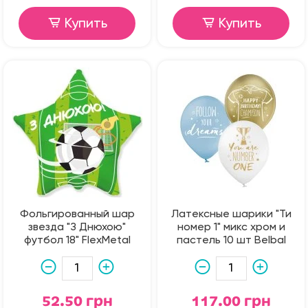
Купить
Купить
Фольгированный шар
Латексные шарики "Ти
звезда "З Днюхою"
номер 1" микс хром и
футбол 18" FlexMetal
пастель 10 шт Belbal
52.50 грн
117.00 грн