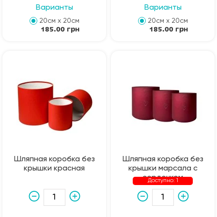
Варианты
Варианты
20см х 20см
20см х 20см
185.00 грн
185.00 грн
Шляпная коробка без
Шляпная коробка без
крышки красная
крышки марсала с
сердечком
Доступно: 1