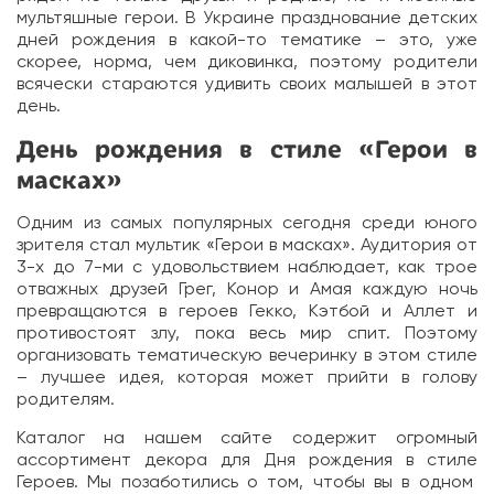
мультяшные герои. В
Украине празднование
детских
дней рождения в какой-то тематике – это, уже
скорее, норма, чем диковинка, поэтому родители
всячески стараются удивить своих малышей в этот
день.
День рождения в стиле «Герои в
масках»
Одним из самых популярных сегодня среди юного
зрителя стал мультик «
Герои в масках
». Аудитория от
3-х до 7-ми с удовольствием наблюдает, как трое
отважных друзей Грег, Конор и Амая каждую ночь
превращаются в героев Гекко,
Кэтбой
и
Аллет
и
противостоят злу, пока весь мир спит. Поэтому
организовать
тематическую вечеринку
в этом стиле
– лучшее
идея
, которая может прийти в голову
родителям.
Каталог
на нашем
сайте
содержит огромный
ассортимент декора для Дня рождения в стиле
Героев. Мы позаботились о том, чтобы вы в одном