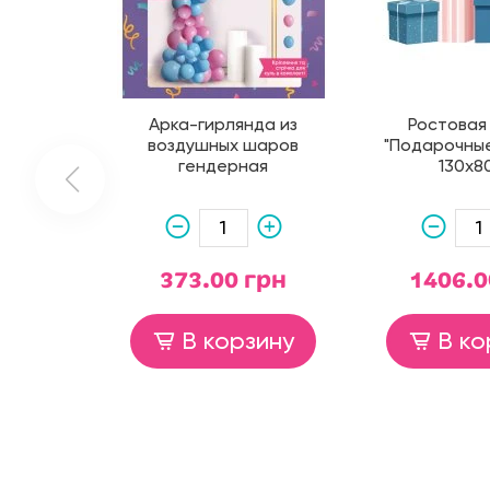
Арка-гирлянда из
Ростовая
воздушных шаров
"Подарочные
гендерная
130х8
373.00 грн
1406.0
В корзину
В ко