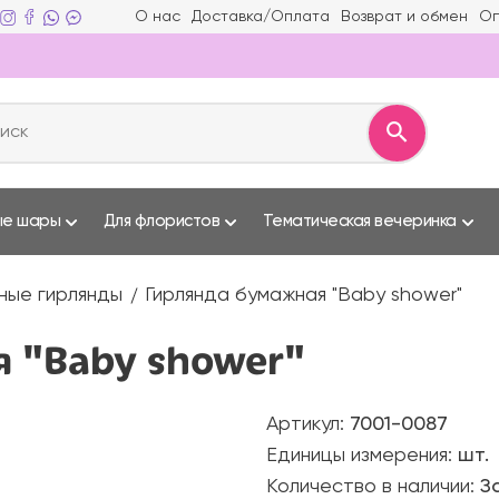
О нас
Доставка/Оплата
Возврат и обмен
Оп
ые шары
Для флористов
Тематическая вечеринка
ные гирлянды
Гирлянда бумажная "Baby shower"
 "Baby shower"
Артикул:
7001-0087
Единицы измерения:
шт.
Количество в наличии:
З