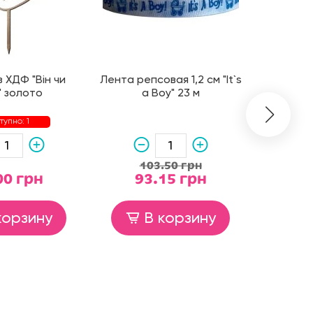
 ХДФ "Він чи
Лента репсовая 1,2 см "It`s
Хлопушка
" золото
a Boy" 23 м
ма
тупно: 1
103.50 грн
00 грн
93.15 грн
7
корзину
В корзину