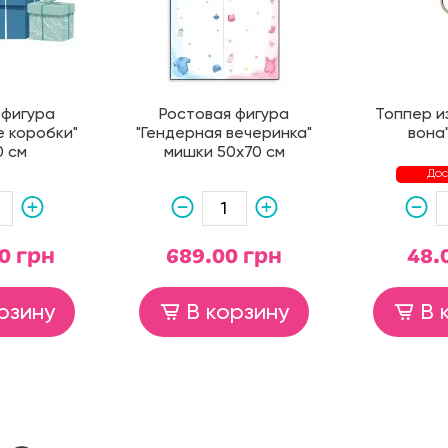
 фигура
Ростовая фигура
Топпер из
 коробки"
"Гендерная вечеринка"
вона
0 см
мишки 50х70 см
Дос
0 грн
689.00 грн
48.
рзину
В корзину
В 