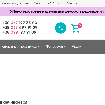
товым покупателям
Отзывы
FAQ
Блог
Контакты
✨Пенопластовые изделия для декора, прздников и творче
+38
067
197 35 00
0
+38
067
497 91 09
+38
099
197 91 09
Товары для праздника
Фотозоны
Акции
аканчивается