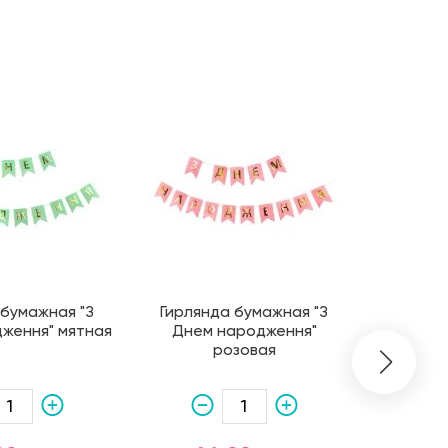
 бумажная "З
Гирлянда бумажная "З
Гирля
ження" мятная
Днем народження"
"Happy B
розовая