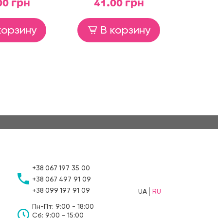
00 грн
41.00 грн
3
корзину
В корзину
+38
067
197 35 00
+38
067
497 91 09
+38
099
197 91 09
UA
RU
Пн-Пт: 9:00 - 18:00
Сб: 9:00 - 15:00