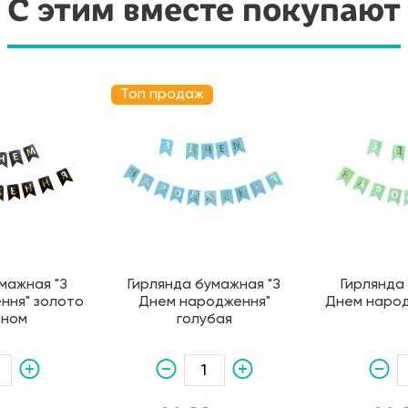
С этим вместе покупают
Топ продаж
мажная "З
Гирлянда бумажная "З
Гирлянда
ння" золото
Днем народження"
Днем народ
рном
голубая