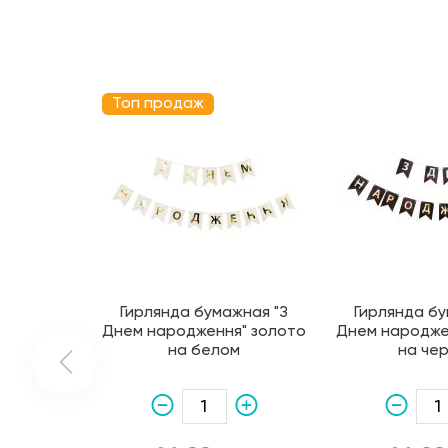
Топ продаж
Гирлянда бумажная "З
Гирлянда бу
Днем народження" золото
Днем народже
на белом
на че