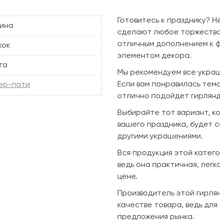
Готовитесь к празднику? Н
ина
сделают любое торжество 
отличным дополнением к ф
жок
элементом декора.
га
Мы рекомендуем все украш
Если вам понравилась тема
ер-пати
отлично подойдет гирлянд
Выбирайте тот вариант, к
вашего праздника, будет 
другими украшениями.
Вся продукция этой катег
ведь она практичная, легк
цене.
Производитель этой гирлян
качестве товара, ведь для
предложения рынка.