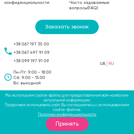
конфиденциальности
Часто задаваемые
вопросы(FAQ)
Заказать звонок
+38
067
197 35 00
+38
067
497 91 09
+38
099
197 91 09
UA
RU
Пн-Пт: 9:00 - 18:00
Сб: 9:00 - 15:00
Вс: выходной
Мы используем cookie-файлы для предоставления вам наиболее
©2009-2026 ТМ СВЯТОБУМ, ФЛП Больбин Павел
актуальной информации.
Продолжая использовать сайт, Вы соглашаетесь с использованием
Анатольевич
cookie-файлов.
Политика конфиденциальности
вул. Крип'якевича, 51а, Костопіль, Рівненська область,
Принять
35000, Україна