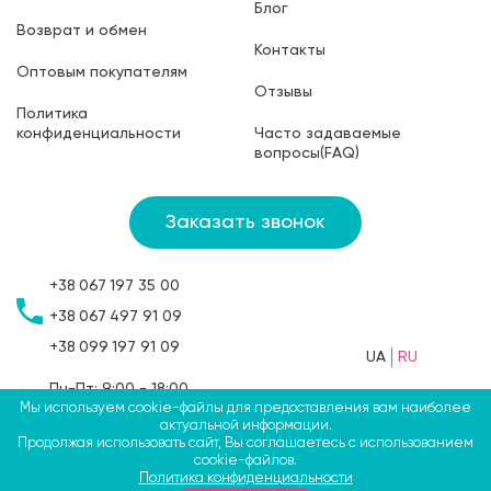
Блог
Возврат и обмен
Контакты
Оптовым покупателям
Отзывы
Политика
конфиденциальности
Часто задаваемые
вопросы(FAQ)
Заказать звонок
+38
067
197 35 00
+38
067
497 91 09
+38
099
197 91 09
UA
RU
Пн-Пт: 9:00 - 18:00
Сб: 9:00 - 15:00
Мы используем cookie-файлы для предоставления вам наиболее
актуальной информации.
Вс: выходной
Продолжая использовать сайт, Вы соглашаетесь с использованием
cookie-файлов.
Политика конфиденциальности
©2009-2026 ТМ СВЯТОБУМ, ФЛП Больбин Павел