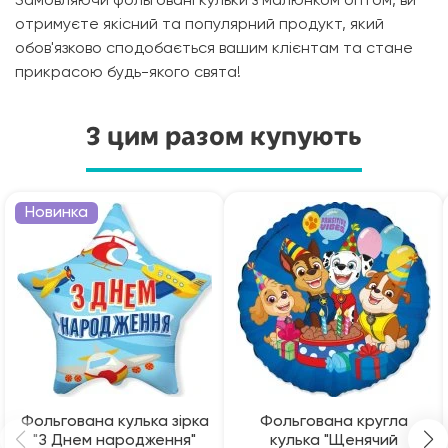
Замовляючи фольговані кульки з малюнком оптом, ви
отримуєте якісний та популярний продукт, який
обов'язково сподобається вашим клієнтам та стане
прикрасою будь-якого свята!
З цим разом купують
Новинка
Фольгована кулька зірка
Фольгована кругла
"З Днем народження"
кулька "Щенячий