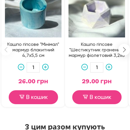
Кашпо гіпсове "Мінімал"
Кашпо гіпсове
мармур блакитний
"Шестикутник гранений"
4,7х5,5 см
мармур фіолетовий 3,2х6
см
26.00 грн
29.00 грн
В кошик
В кошик
З цим разом купують