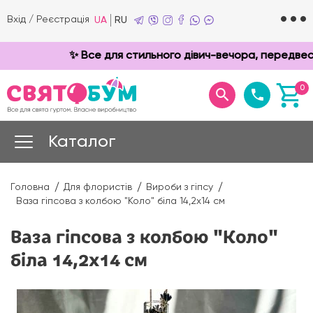
Вхід
/
Реєстрація
UA
RU
✨ Все для стильного дівич-вечора, передвесіл
0
Каталог
Головна
Для флористів
Вироби з гіпсу
Ваза гіпсова з колбою "Коло" біла 14,2х14 см
Ваза гіпсова з колбою "Коло"
біла 14,2х14 см