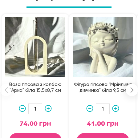
Ваза гіпсова з колбою
Фігура гіпсова "Мрійлива
"Арка" біла 15,5х8,7 см
дівчинка" біла 9,5 см
74.00 грн
41.00 грн