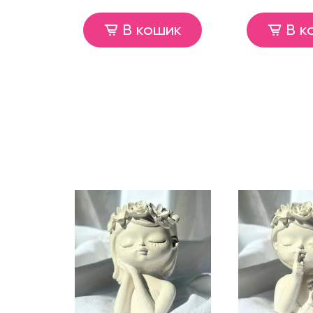
В кошик
В к