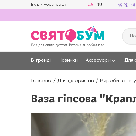
Вхід
/
Реєстрація
UA
RU
В тренді
Новинки
Аксесуари
Для 
Головна
Для флористів
Вироби з гіпсу
Ваза гіпсова "Крап