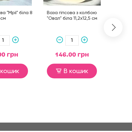
ва "Мрії" біла 8
Ваза гіпсова з колбою
Ваза гіп
см
"Овал" біла 11,2х12,5 см
мармур
00 грн
146.00 грн
8
 кошик
В кошик