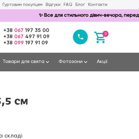
Гуртовим покупцям
Відгуки
FAQ
Блог
Контакти
✨ Все для стильного дівич-вечора, передвесі
+38
067
197 35 00
0
+38
067
497 91 09
+38
099
197 91 09
Товари для свята
Фотозони
Акції
,5 см
а складі