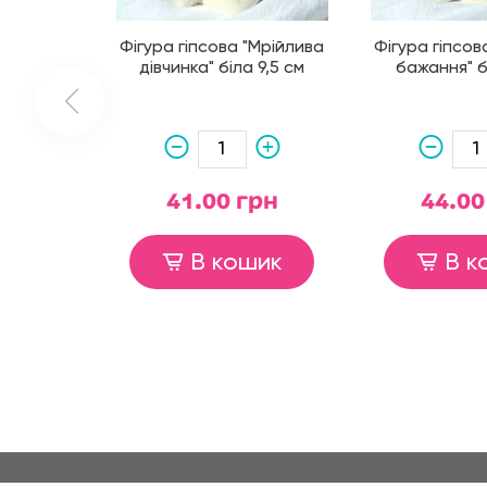
Фігура гіпсова "Мрійлива
Фігура гіпсов
дівчинка" біла 9,5 см
бажання" б
41.00 грн
44.00
В кошик
В к