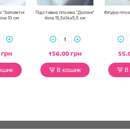
а "Заповітні
Підставка гіпсова "Долоні"
Фігура гіпсо
іла 10 см
біла 15,5х14х5,5 см
 грн
156.00 грн
55.
ошик
В кошик
В