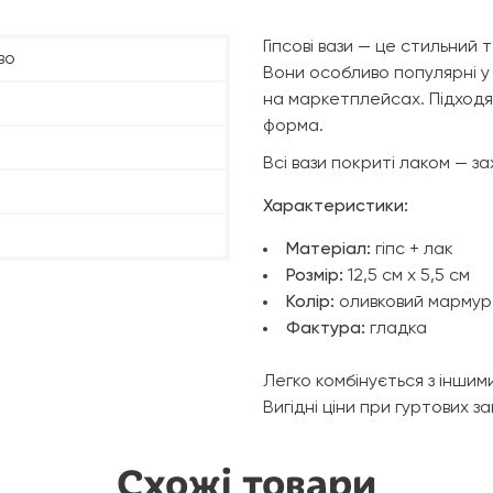
Гіпсові вази — це стильний 
во
Вони особливо популярні у
на маркетплейсах. Підходят
форма.
Всі вази покриті лаком — з
Характеристики:
Матеріал:
гіпс + лак
Розмір:
12,5 см х 5,5 см
Колір:
оливковий мармур
Фактура:
гладка
Легко комбінується з іншим
Вигідні ціни при гуртових за
Схожі товари