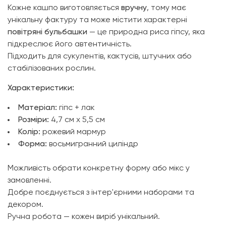
Кожне кашпо виготовляється
вручну
, тому має
унікальну фактуру та може містити характерні
повітряні бульбашки
— це природна риса гіпсу, яка
підкреслює його автентичність.
Підходить для сукулентів, кактусів, штучних або
стабілізованих рослин.
Характеристики:
Матеріал:
гіпс + лак
Розміри:
4,7 см х 5,5 см
Колір:
рожевий мармур
Форма:
восьмигранний циліндр
Можливість обрати конкретну форму або мікс у
замовленні.
Добре поєднується з інтер'єрними наборами та
декором.
Ручна робота — кожен виріб унікальний.