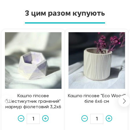
З цим разом купують
Кашпо гіпсове
Кашпо гіпсове "Eco Wood"
"Шестикутник гранений"
біле 6х6 см
мармур фіолетовий 3,2х6
см