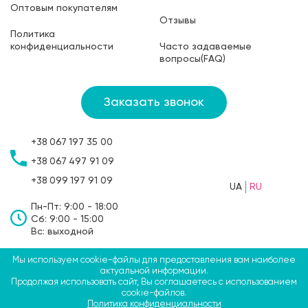
Оптовым покупателям
Отзывы
Политика
конфиденциальности
Часто задаваемые
вопросы(FAQ)
Заказать звонок
+38
067
197 35 00
+38
067
497 91 09
+38
099
197 91 09
UA
RU
Пн-Пт: 9:00 - 18:00
Сб: 9:00 - 15:00
Вс: выходной
Мы используем cookie-файлы для предоставления вам наиболее
©2009-2026 ТМ СВЯТОБУМ, ФЛП Больбин Павел
актуальной информации.
Продолжая использовать сайт, Вы соглашаетесь с использованием
Анатольевич
cookie-файлов.
Политика конфиденциальности