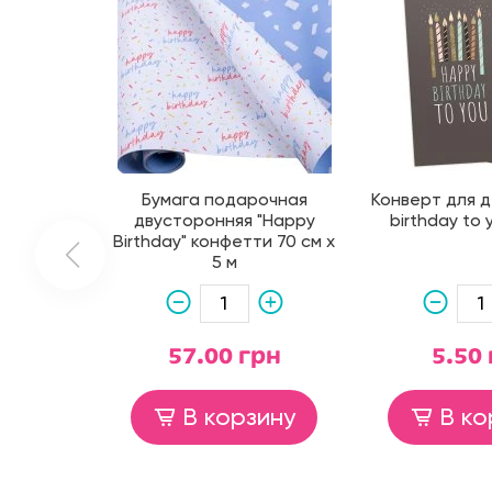
Бумага подарочная
Конверт для д
двусторонняя "Happy
birthday to 
Birthday" конфетти 70 см х
5 м
57.00 грн
5.50
В корзину
В ко