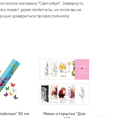
каталоге магазина “Святобум“. Завернуть
гу может даже любитель, но если вы не
 лучше довериться профессионалу.
Бабочки" 30 см
Мини-открытки "Для
Мин