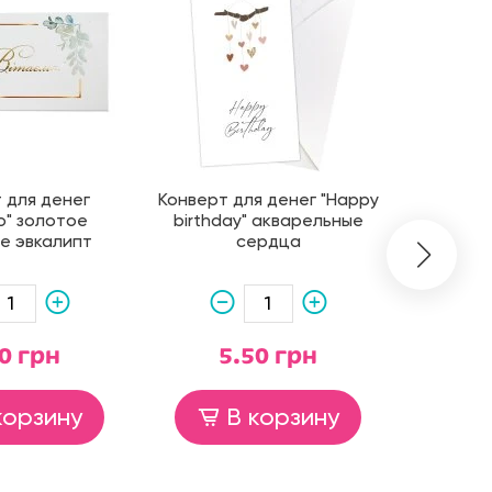
 для денег
Конверт для денег "Happy
Конвер
о" золотое
birthday" акварельные
Днем на
е эвкалипт
сердца
0 грн
5.50 грн
5
корзину
В корзину