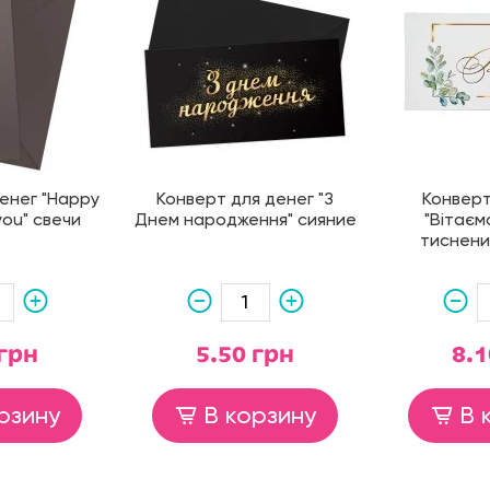
енег "Happy
Конверт для денег "З
Конверт
you" свечи
Днем народження" сияние
"Вітаєм
тиснени
 грн
5.50 грн
8.1
рзину
В корзину
В 