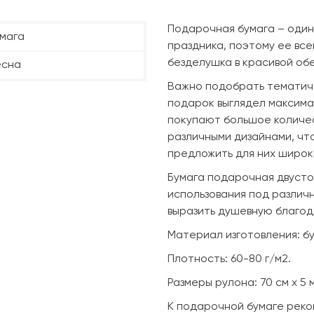
Подарочная бумага – один
мага
праздника, поэтому ее все
безделушка в красивой об
есна
Важно подобрать тематиче
подарок выглядел максима
покупают большое количес
различными дизайнами, чт
предложить для них широк
Бумага подарочная двусто
использования под различн
выразить душевную благод
Материал изготовления: бу
Плотность: 60-80 г/м2.
Размеры рулона: 70 см х 5 м
К подарочной бумаге реко