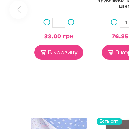
трубочками н
"Цве
33.00 грн
76.85
В корзину
В ко
Есть опт