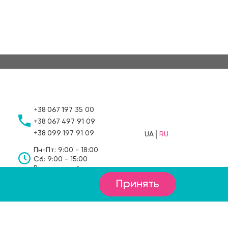
+38
067
197 35 00
+38
067
497 91 09
+38
099
197 91 09
UA
RU
Пн-Пт: 9:00 - 18:00
Сб: 9:00 - 15:00
Вс: выходной
Принять
1а, Костопіль, Рівненська область, 35000, Україна