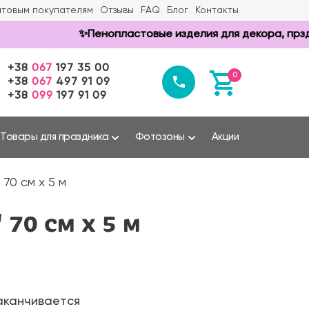
товым покупателям
Отзывы
FAQ
Блог
Контакты
✨Пенопластовые изделия для декора, прздников
+38
067
197 35 00
0
+38
067
497 91 09
+38
099
197 91 09
Товары для праздника
Фотозоны
Акции
70 см х 5 м
70 см х 5 м
аканчивается