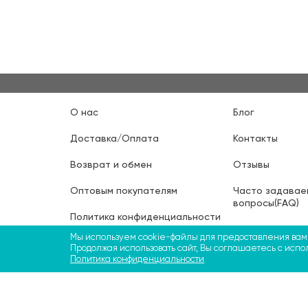
О нас
Блог
Доставка/Оплата
Контакты
Возврат и обмен
Отзывы
Оптовым покупателям
Часто задавае
вопросы(FAQ)
Политика конфиденциальности
Мы используем cookie-файлы для предоставления ва
Политика использования
Продолжая использовать сайт, Вы соглашаетесь с испо
файлов cookie
Политика конфиденциальности
©2009-2026 ТМ СВЯТОБУМ, ФЛП Больбин Павел