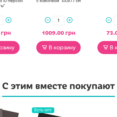
а 10 персон
с бабочкой" 100х77 см
ты"
 грн
1009.00 грн
73.
рзину
В корзину
В 
С этим вместе покупают
Есть опт