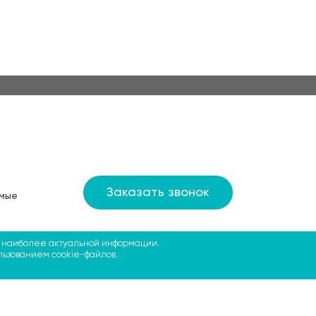
Заказать звонок
мые
м наиболее актуальной информации.
льзованием cookie-файлов.
 Анатольевич
вул. Крип'якевича, 5