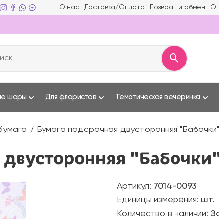
О нас
Доставка/Оплата
Возврат и обмен
Оп
ые шары
Для флористов
Тематическая вечеринка
бумага
Бумага подарочная двусторонняя "Бабочки" 
двусторонняя "Бабочки" 
Артикул:
7014-0093
Единицы измерения:
шт.
Количество в наличии:
З