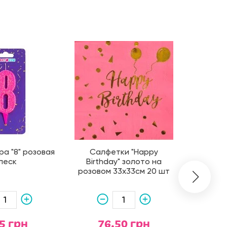
а "8" розовая
Салфетки "Happy
Свечи в 
леск
Birthday" золото на
маленьк
розовом 33х33см 20 шт
5 грн
76.50 грн
1