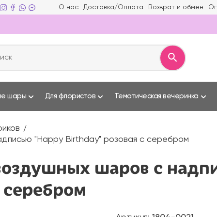
О нас
Доставка/Оплата
Возврат и обмен
Оп
ые шары
Для флористов
Тематическая вечеринка
риков
адписью "Happy Birthday" розовая с серебром
воздушных шаров с надп
с серебром