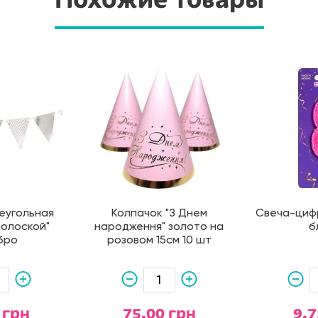
еугольная
Колпачок "З Днем
Свеча-цифр
полоской"
народження" золото на
б
бро
розовом 15см 10 шт
 грн
75.00 грн
9.7