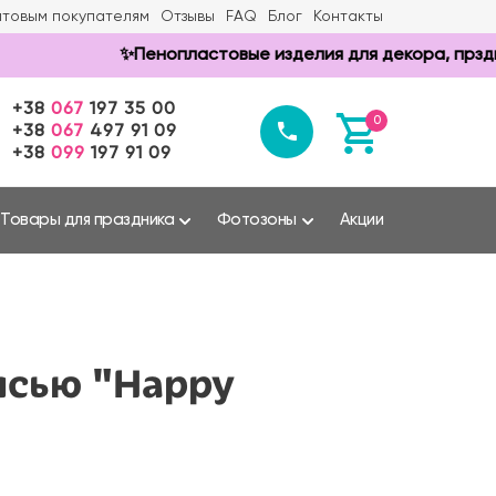
товым покупателям
Отзывы
FAQ
Блог
Контакты
✨Пенопластовые изделия для декора, прздников
+38
067
197 35 00
0
+38
067
497 91 09
+38
099
197 91 09
Товары для праздника
Фотозоны
Акции
исью "Happy