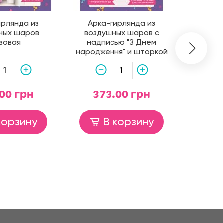
ирлянда из
Арка-гирлянда из
Арка
ных шаров
воздушных шаров с
возду
зовая
надписью "З Днем
надп
народження" и шторкой
Birthda
золотая
00 грн
373.00 грн
26
корзину
В корзину