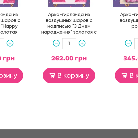
янда из
Арка-гирлянда из
Арка-г
 шаров с
воздушных шаров с
воздуш
 "Happy
надписью "З Днем
ро
 золотая
народження" золотая с
черным
0 грн
262.00 грн
345.
рзину
В корзину
В 