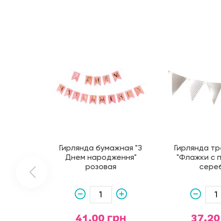
Гирлянда бумажная "З
Гирлянда тр
Днем народження"
"Флажки с 
розовая
сере
41.00 грн
37.20