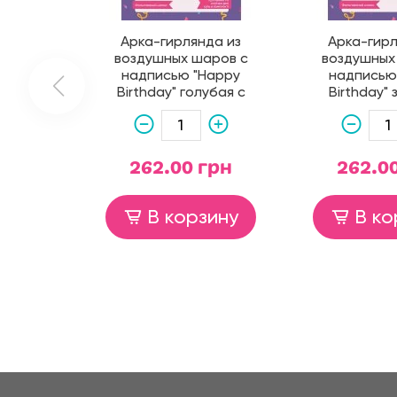
Арка-гирлянда из
Арка-гирл
воздушных шаров с
воздушных
надписью "Happy
надписью
Birthday" голубая с
Birthday"
серебром
262.00 грн
262.0
В корзину
В ко