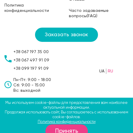
Политика
конфиденциальности
Часто задаваемые
вопросы(FAQ)
Заказать звонок
+38
067
197 35 00
+38
067
497 91 09
+38
099
197 91 09
UA
RU
Пн-Пт: 9:00 - 18:00
Сб: 9:00 - 15:00
Вс: выходной
Мы используем cookie-файлы для предоставления вам наиболее
©2009-2026 ТМ СВЯТОБУМ, ФЛП Больбин Павел
актуальной информации.
Продолжая использовать сайт, Вы соглашаетесь с использованием
Анатольевич
cookie-файлов.
Политика конфиденциальности
вул. Крип'якевича, 51а, Костопіль, Рівненська область,
Принять