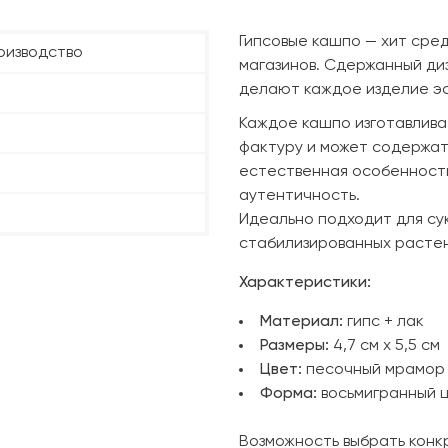
Гипсовые кашпо — хит сре
оизводство
магазинов. Сдержанный ди
делают каждое изделие эс
Каждое кашпо изготавлив
фактуру и может содержа
естественная особенность
аутентичность.
Идеально подходит для сук
стабилизированных растен
Характеристики:
Материал:
гипс + лак
Размеры:
4,7 см х 5,5 см
Цвет:
песочный мрамор
Форма:
восьмигранный 
Возможность выбрать конкр