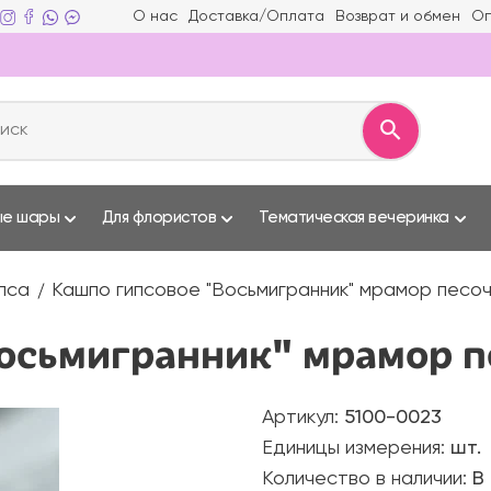
О нас
Доставка/Оплата
Возврат и обмен
Оп
ые шары
Для флористов
Тематическая вечеринка
ипса
Кашпо гипсовое "Восьмигранник" мрамор песоч
осьмигранник" мрамор п
Артикул:
5100-0023
Единицы измерения:
шт.
Количество в наличии:
В