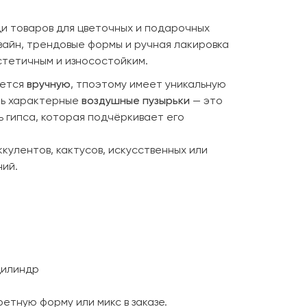
ди товаров для цветочных и подарочных
зайн, трендовые формы и ручная лакировка
тетичным и износостойким.
ается
вручную
, тпоэтому имеет уникальную
ть характерные
воздушные пузырьки
— это
 гипса, которая подчёркивает его
кулентов, кактусов, искусственных или
ий.
цилиндр
етную форму или микс в заказе.