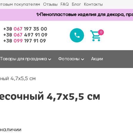
товым покупателям
Отзывы
FAQ
Блог
Контакты
✨Пенопластовые изделия для декора, прздник
+38
067
197 35 00
0
+38
067
497 91 09
+38
099
197 91 09
Товары для праздника
Фотозоны
Акции
ный 4,7х5,5 см
есочный 4,7х5,5 см
 наличии