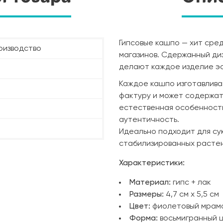
Гипсовые кашпо — хит сре
оизводство
магазинов. Сдержанный ди
делают каждое изделие эс
Каждое кашпо изготавлив
фактуру и может содержа
естественная особенность
аутентичность.
Идеально подходит для сук
стабилизированных растен
Характеристики:
Материал:
гипс + лак
Размеры:
4,7 см х 5,5 см
Цвет:
фиолетовый мрам
Форма:
восьмигранный 