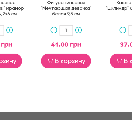
псовое
Фигура гипсовая
Кашпо
ик" мрамор
"Мечтающая девочка"
"Цилиндр" 
,2х6 см
белая 9,5 см
 грн
41.00 грн
37.
рзину
В корзину
В 