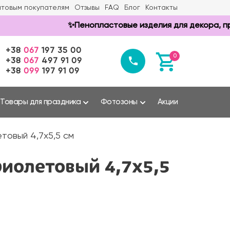
товым покупателям
Отзывы
FAQ
Блог
Контакты
✨Пенопластовые изделия для декора, прздни
+38
067
197 35 00
0
+38
067
497 91 09
+38
099
197 91 09
Товары для праздника
Фотозоны
Акции
товый 4,7х5,5 см
иолетовый 4,7х5,5