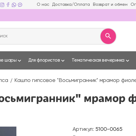
О нас
Доставка/Оплата
Возврат и обмен
Оп
ые шары
Для флористов
Тематическая вечеринка
ипса
Кашпо гипсовое "Восьмигранник" мрамор фиоле
осьмигранник" мрамор ф
Артикул:
5100-0065