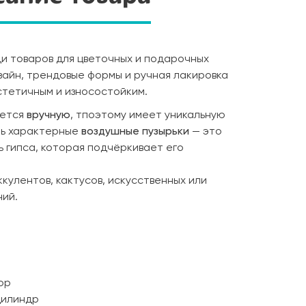
ди товаров для цветочных и подарочных
зайн, трендовые формы и ручная лакировка
тетичным и износостойким.
ается
вручную
, тпоэтому имеет уникальную
ть характерные
воздушные пузырьки
— это
 гипса, которая подчёркивает его
кулентов, кактусов, искусственных или
ий.
ор
цилиндр