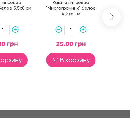
 гипсовое
Кашпо гипсовое
Кашпо ги
белое 5,5х8 см
"Многогранник" белое
бел
4,2х6 см
00 грн
25.00 грн
4
корзину
В корзину